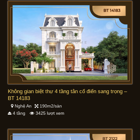
Không gian biệt thự 4 tầng tân cổ điển sang trọng –
BT 14183
Nghệ An
190m2/sàn
4 tầng
3425 lượt xem