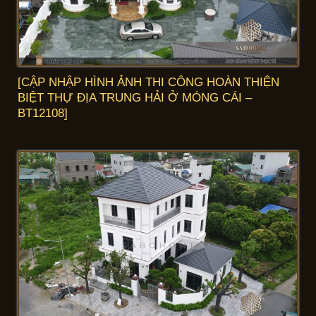
[CẬP NHẬP HÌNH ẢNH THI CÔNG HOÀN THIỆN
BIỆT THỰ ĐỊA TRUNG HẢI Ở MÓNG CÁI –
BT12108]