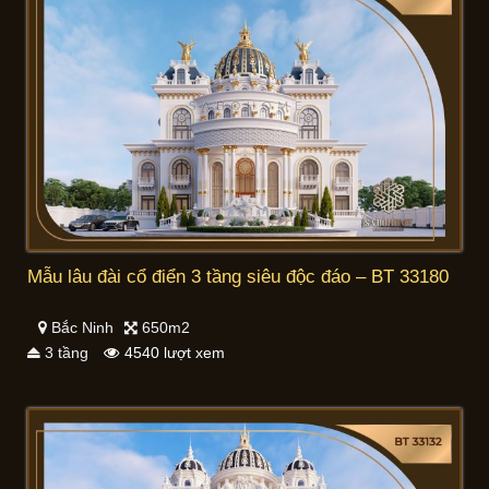
Mẫu lâu đài cổ điển 3 tầng siêu độc đáo – BT 33180
Bắc Ninh
650m2
3 tầng
4540 lượt xem