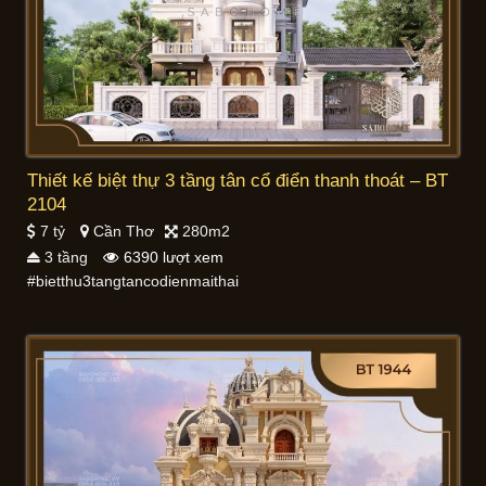
Thiết kế biệt thự 3 tầng tân cổ điển thanh thoát – BT
2104
7 tỷ
Cần Thơ
280m2
3 tầng
6390 lượt xem
#bietthu3tangtancodienmaithai