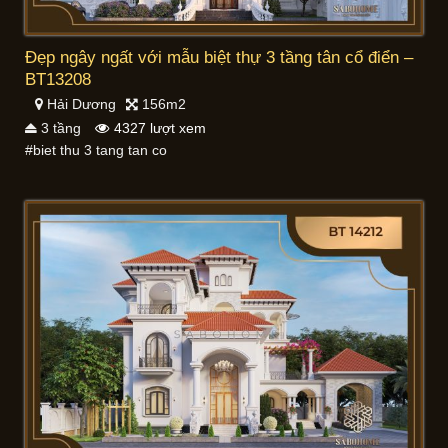
Đẹp ngây ngất với mẫu biệt thự 3 tầng tân cổ điển –
BT13208
Hải Dương
156m2
3 tầng
4327 lượt xem
#biet thu 3 tang tan co