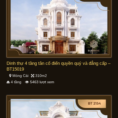
Dinh thự 4 tầng tân cổ điển quyền quý và đẳng cấp –
BT15019
Móng Cái
310m2
4 tầng
5463 lượt xem