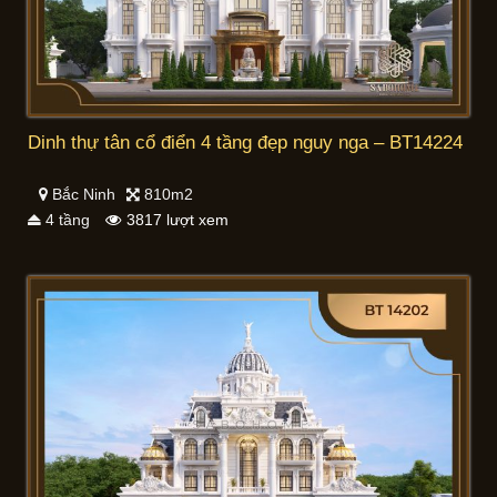
Dinh thự tân cổ điển 4 tầng đẹp nguy nga – BT14224
Bắc Ninh
810m2
4 tầng
3817 lượt xem