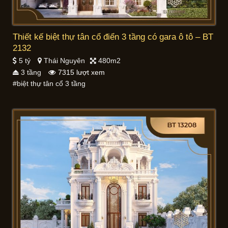
Thiết kế biệt thự tân cổ điển 3 tầng có gara ô tô – BT
2132
5 tỷ
Thái Nguyên
480m2
3 tầng
7315 lượt xem
#biệt thự tân cổ 3 tầng