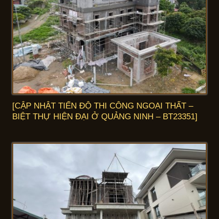
[CẬP NHẬT TIẾN ĐỘ THI CÔNG NGOẠI THẤT –
BIỆT THỰ HIỆN ĐẠI Ở QUẢNG NINH – BT23351]