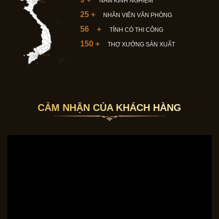
NĂM KINH NGHIỆM
25
+
NHÂN VIÊN VĂN PHÒNG
56
+
TỈNH CÓ THI CÔNG
150
+
THỢ XƯỞNG SẢN XUẤT
CẢM NHẬN CỦA KHÁCH HÀNG