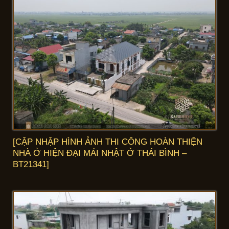
[CẬP NHẬP HÌNH ẢNH THI CÔNG HOÀN THIỆN
NHÀ Ở HIỆN ĐẠI MÁI NHẬT Ở THÁI BÌNH –
BT21341]