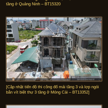
tầng ở Quảng Ninh – BT15320
[Cập nhật tiến độ thi công đổ mái tầng 3 và lợp ngói
bắn vít biệt thự 3 tầng ở Móng Cái – BT13352]