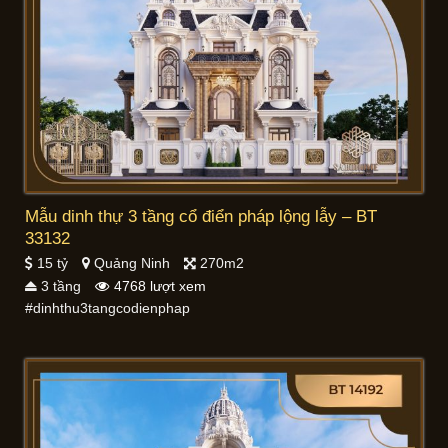
Mẫu dinh thự 3 tầng cổ điển pháp lộng lẫy – BT
33132
15 tỷ
Quảng Ninh
270m2
3 tầng
4768 lượt xem
#dinhthu3tangcodienphap