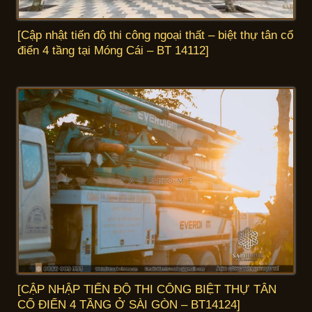
[Cập nhật tiến độ thi công ngoại thất – biệt thự tân cổ
điển 4 tầng tại Móng Cái – BT 14112]
[CẬP NHẬP TIẾN ĐỘ THI CÔNG BIỆT THỰ TÂN
CỔ ĐIỂN 4 TẦNG Ở SÀI GÒN – BT14124]