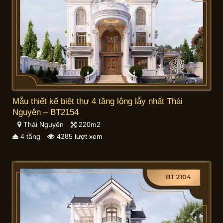
Mẫu thiết kế biệt thự 4 tầng lộng lẫy nhất Thái
Nguyên – BT2154
Thái Nguyên
220m2
4 tầng
4285 lượt xem