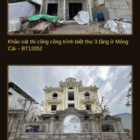
Khảo sát thi công công trình biệt thự 3 tầng ở Móng
Cái – BT13352