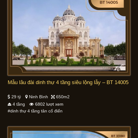
Mẫu lâu đài dinh thự 4 tầng siêu lộng lẫy – BT 14005
29 tỷ
Ninh Bình
650m2
4 tầng
6802 lượt xem
#dinh thự 4 tầng tân cổ điển