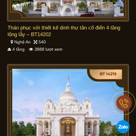
Thán phục với thiết kế dinh thự tân cổ điển 4 tầng
lộng lẫy – BT14202
Nghệ An
540
4 tầng
3888 lượt xem