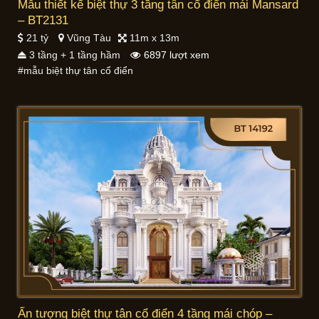
Mẫu thiết kế biệt thự 3 tầng tân cổ điển mái Mansard
– BT2131
21 tỷ
Vũng Tàu
11m x 13m
3 tầng + 1 tầng hầm
6897 lượt xem
#mẫu biệt thự tân cổ điển
Ấn tượng biệt thự tân cổ điển 4 tầng mái chóp –