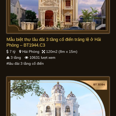
Mẫu biệt thự lâu đài 3 tầng cổ điển tráng lệ ở Hải
Phòng – BT1944.C3
7 tỷ
Hải Phòng
120m2 (8m x 15m)
3 tầng
10631 lượt xem
#lâu đài 3 tầng cổ điển