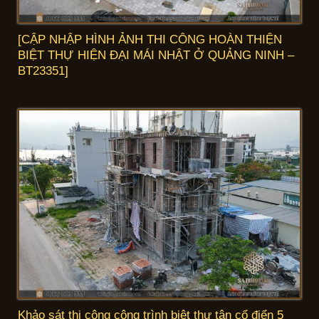
[CẬP NHẬP HÌNH ẢNH THI CÔNG HOÀN THIỆN
BIỆT THỰ HIỆN ĐẠI MÁI NHẬT Ở QUẢNG NINH –
BT23351]
Khảo sát thi công công trình biệt thự tân cổ điển 5