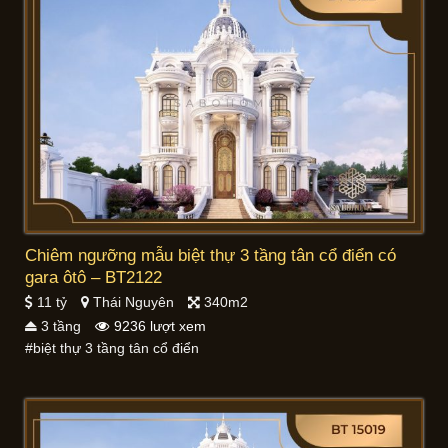
Chiêm ngưỡng mẫu biệt thự 3 tầng tân cổ điển có
gara ôtô – BT2122
11 tỷ
Thái Nguyên
340m2
3 tầng
9236 lượt xem
#biệt thự 3 tầng tân cổ điển