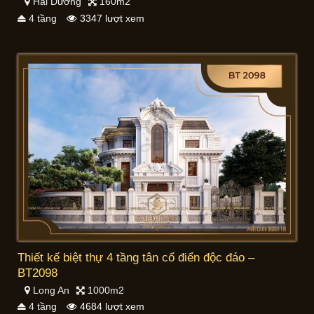
Hải Dương
160m2
4 tầng
3347 lượt xem
Thiết kế biệt thự 4 tầng tân cổ điển độc đáo –
BT2098
Long An
1000m2
4 tầng
4684 lượt xem