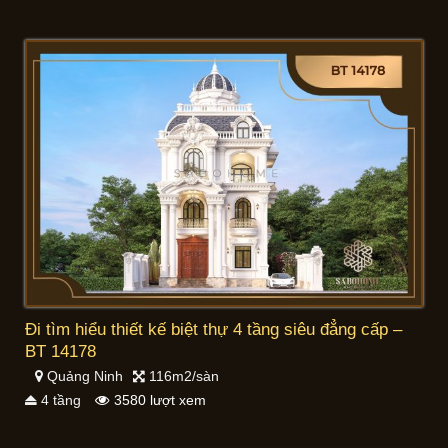
Đi tìm hiểu thiết kế biệt thự 4 tầng siêu đẳng cấp –
BT 14178
Quảng Ninh
116m2/sàn
4 tầng
3580 lượt xem