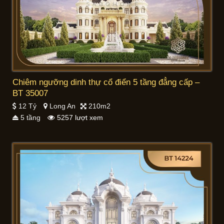
Chiêm ngưỡng dinh thự cổ điển 5 tầng đẳng cấp –
BT 35007
12 Tỷ
Long An
210m2
5 tầng
5257 lượt xem