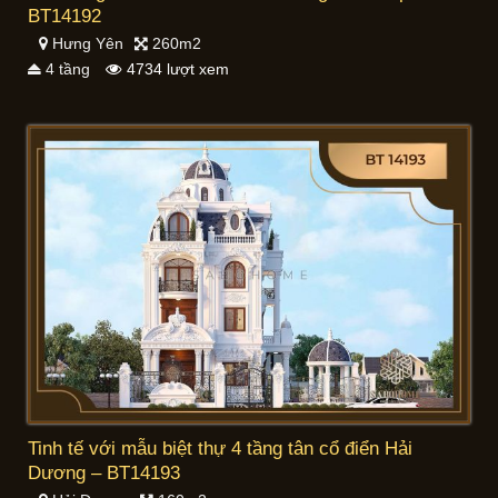
BT14192
Hưng Yên
260m2
4 tầng
4734 lượt xem
Tinh tế với mẫu biệt thự 4 tầng tân cổ điển Hải
Dương – BT14193