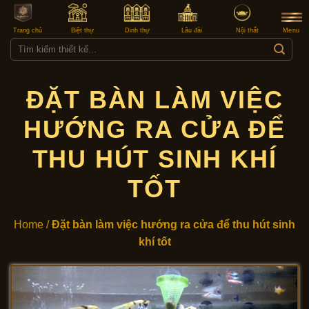
Skip
to
Trang chủ
Biệt thự
Dinh thự
Lâu đài
Nội thất
Menu
content
Tìm
kiếm:
ĐẶT BÀN LÀM VIỆC
HƯỚNG RA CỬA ĐỂ
THU HÚT SINH KHÍ
TỐT
Home
/
Đặt bàn làm việc hướng ra cửa để thu hút sinh
khí tốt