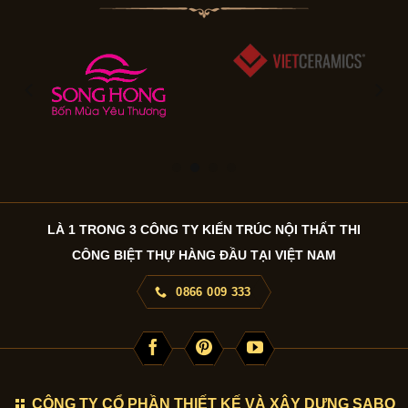
LÀ 1 TRONG 3 CÔNG TY KIẾN TRÚC NỘI THẤT THI
CÔNG BIỆT THỰ HÀNG ĐẦU TẠI VIỆT NAM
0866 009 333
CÔNG TY CỔ PHẦN THIẾT KẾ VÀ XÂY DỰNG SABO