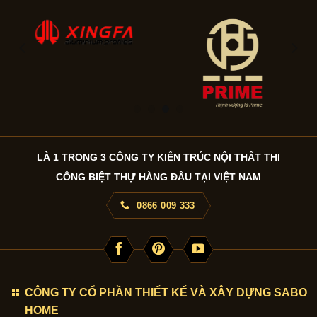
LÀ 1 TRONG 3 CÔNG TY KIẾN TRÚC NỘI THẤT THI
CÔNG BIỆT THỰ HÀNG ĐẦU TẠI VIỆT NAM
0866 009 333
CÔNG TY CỔ PHẦN THIẾT KẾ VÀ XÂY DỰNG SABO
HOME