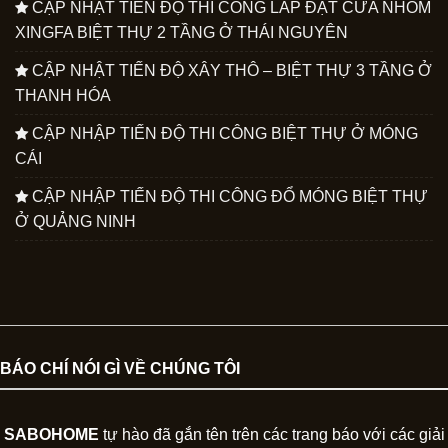
CẬP NHẬT TIẾN ĐỘ THI CÔNG LẮP ĐẶT CỬA NHÔM
XINGFA BIỆT THỰ 2 TẦNG Ở THÁI NGUYÊN
CẬP NHẬT TIẾN ĐỘ XÂY THÔ – BIỆT THỰ 3 TẦNG Ở
THANH HÓA
CẬP NHẬP TIẾN ĐỘ THI CÔNG BIỆT THỰ Ở MÓNG
CÁI
CẬP NHẬP TIẾN ĐỘ THI CÔNG ĐỔ MÓNG BIỆT THỰ
Ở QUẢNG NINH
BÁO CHÍ NÓI GÌ VỀ CHÚNG TÔI
SABOHOME
tự hào đã gắn tên trên các trang báo với các giải