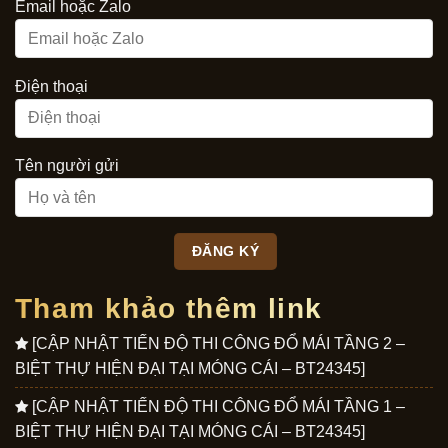
Email hoặc Zalo
Điện thoại
Tên người gửi
Tham khảo thêm link
[CẬP NHẬT TIẾN ĐỘ THI CÔNG ĐỔ MÁI TẦNG 2 –
BIỆT THỰ HIỆN ĐẠI TẠI MÓNG CÁI – BT24345]
[CẬP NHẬT TIẾN ĐỘ THI CÔNG ĐỔ MÁI TẦNG 1 –
BIỆT THỰ HIỆN ĐẠI TẠI MÓNG CÁI – BT24345]