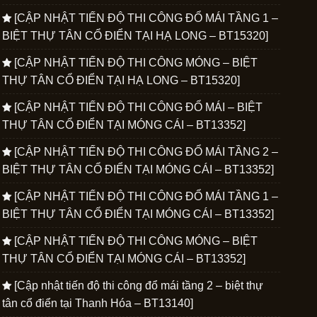
[CẬP NHẬT TIẾN ĐỘ THI CÔNG ĐỔ MÁI TẦNG 1 –
BIỆT THỰ TÂN CỔ ĐIỂN TẠI HẠ LONG – BT15320]
[CẬP NHẬT TIẾN ĐỘ THI CÔNG MÓNG – BIỆT
THỰ TÂN CỔ ĐIỂN TẠI HẠ LONG – BT15320]
[CẬP NHẬT TIẾN ĐỘ THI CÔNG ĐỔ MÁI – BIỆT
THỰ TÂN CỔ ĐIỂN TẠI MÓNG CÁI – BT13352]
[CẬP NHẬT TIẾN ĐỘ THI CÔNG ĐỔ MÁI TẦNG 2 –
BIỆT THỰ TÂN CỔ ĐIỂN TẠI MÓNG CÁI – BT13352]
[CẬP NHẬT TIẾN ĐỘ THI CÔNG ĐỔ MÁI TẦNG 1 –
BIỆT THỰ TÂN CỔ ĐIỂN TẠI MÓNG CÁI – BT13352]
[CẬP NHẬT TIẾN ĐỘ THI CÔNG MÓNG – BIỆT
THỰ TÂN CỔ ĐIỂN TẠI MÓNG CÁI – BT13352]
[Cập nhật tiến độ thi công đổ mái tầng 2 – biệt thự
tân cổ điển tại Thanh Hóa – BT13140]