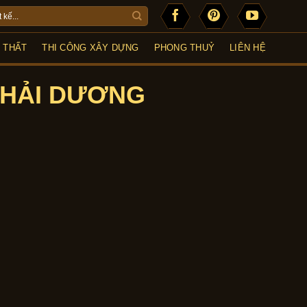
I THẤT
THI CÔNG XÂY DỰNG
PHONG THUỶ
LIÊN HỆ
 HẢI DƯƠNG