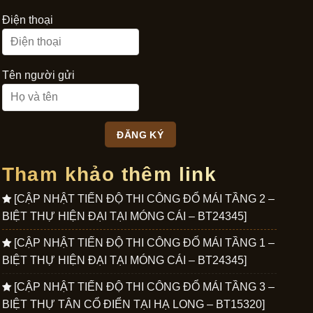
Điện thoại
Tên người gửi
Tham khảo thêm link
[CẬP NHẬT TIẾN ĐỘ THI CÔNG ĐỔ MÁI TẦNG 2 –
BIỆT THỰ HIỆN ĐẠI TẠI MÓNG CÁI – BT24345]
[CẬP NHẬT TIẾN ĐỘ THI CÔNG ĐỔ MÁI TẦNG 1 –
BIỆT THỰ HIỆN ĐẠI TẠI MÓNG CÁI – BT24345]
[CẬP NHẬT TIẾN ĐỘ THI CÔNG ĐỔ MÁI TẦNG 3 –
BIỆT THỰ TÂN CỔ ĐIỂN TẠI HẠ LONG – BT15320]