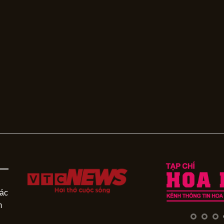
các
m