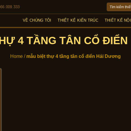
Tìm
866.009.333
kiếm:
VỀ CHÚNG TÔI
THIẾT KẾ KIẾN TRÚC
THIẾT KẾ NỘ
THỰ 4 TẦNG TÂN CỔ ĐIỂN
Home
/
mẫu biệt thự 4 tầng tân cổ điển Hải Dương