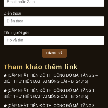
Điện thoại
Tên người gửi
Tham khảo thêm link
[CẬP NHẬT TIẾN ĐỘ THI CÔNG ĐỔ MÁI TẦNG 2 –
BIỆT THỰ HIỆN ĐẠI TẠI MÓNG CÁI – BT24345]
[CẬP NHẬT TIẾN ĐỘ THI CÔNG ĐỔ MÁI TẦNG 1 –
BIỆT THỰ HIỆN ĐẠI TẠI MÓNG CÁI – BT24345]
[CẬP NHẬT TIẾN ĐỘ THI CÔNG ĐỔ MÁI TẦNG 3 –