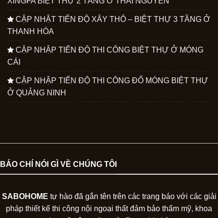
XINGFA BIỆT THỰ 2 TẦNG Ở THÁI NGUYÊN
CẬP NHẬT TIẾN ĐỘ XÂY THÔ – BIỆT THỰ 3 TẦNG Ở
THANH HÓA
CẬP NHẬP TIẾN ĐỘ THI CÔNG BIỆT THỰ Ở MÓNG
CÁI
CẬP NHẬP TIẾN ĐỘ THI CÔNG ĐỔ MÓNG BIỆT THỰ
Ở QUẢNG NINH
BÁO CHÍ NÓI GÌ VỀ CHÚNG TÔI
SABOHOME
tự hào đã gắn tên trên các trang báo với các giải
pháp thiết kế thi công nội ngoại thất đảm bảo thẩm mỹ, khoa