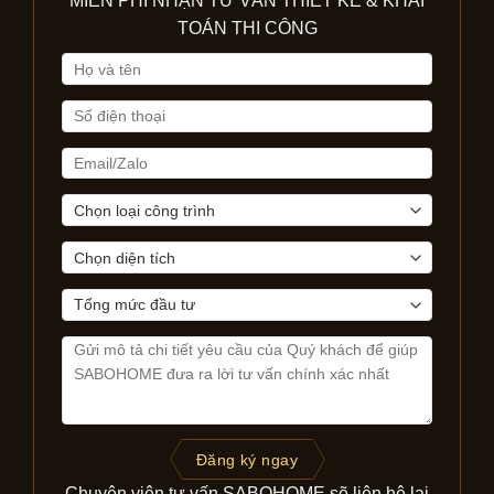
MIỄN PHÍ NHẬN TƯ VẤN THIẾT KẾ & KHÁI
TOÁN THI CÔNG
Đăng ký ngay
Chuyên viên tư vấn SABOHOME sẽ liên hệ lại