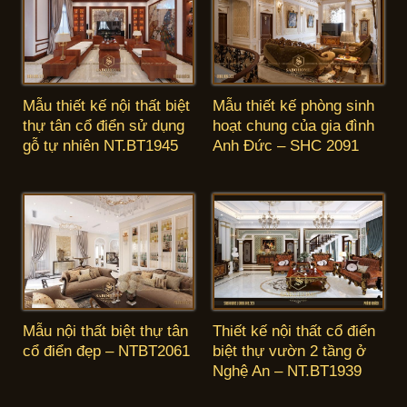
Mẫu thiết kế nội thất biệt
Mẫu thiết kế phòng sinh
thự tân cổ điển sử dụng
hoạt chung của gia đình
gỗ tự nhiên NT.BT1945
Anh Đức – SHC 2091
Mẫu nội thất biệt thự tân
Thiết kế nội thất cổ điển
cổ điển đẹp – NTBT2061
biệt thự vườn 2 tầng ở
Nghệ An – NT.BT1939