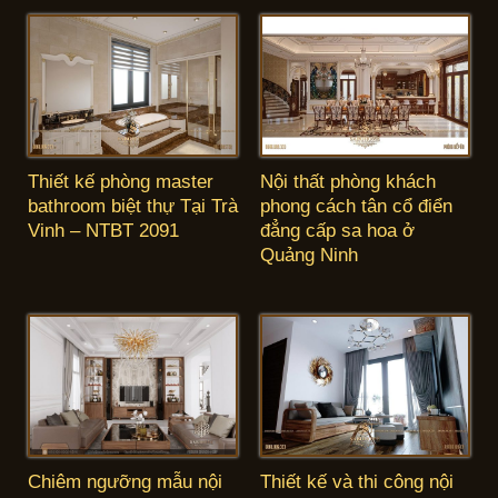
Thiết kế phòng master
Nội thất phòng khách
bathroom biệt thự Tại Trà
phong cách tân cổ điển
Vinh – NTBT 2091
đẳng cấp sa hoa ở
Quảng Ninh
Chiêm ngưỡng mẫu nội
Thiết kế và thi công nội