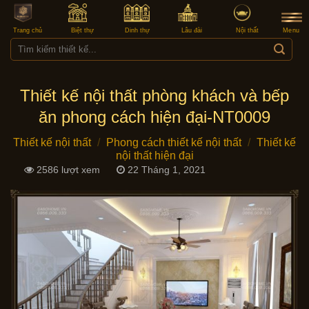
Skip
to
Trang chủ
Biệt thự
Dinh thự
Lâu đài
Nội thất
Menu
content
Tìm
kiếm:
Thiết kế nội thất phòng khách và bếp
ăn phong cách hiện đại-NT0009
Thiết kế nội thất
/
Phong cách thiết kế nội thất
/
Thiết kế
nội thất hiện đại
2586 lượt xem
22 Tháng 1, 2021