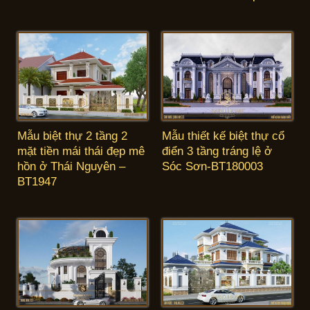
Mẫu biệt thự 2 tầng 2
Mẫu thiết kế biệt thự cổ
mặt tiền mái thái đẹp mê
điển 3 tầng tráng lệ ở
hồn ở Thái Nguyên –
Sóc Sơn-BT180003
BT1947