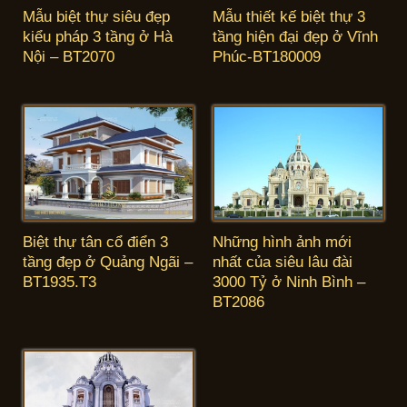
Mẫu biệt thự siêu đẹp
Mẫu thiết kế biệt thự 3
kiểu pháp 3 tầng ở Hà
tầng hiện đại đẹp ở Vĩnh
Nội – BT2070
Phúc-BT180009
Biệt thự tân cổ điển 3
Những hình ảnh mới
tầng đẹp ở Quảng Ngãi –
nhất của siêu lâu đài
BT1935.T3
3000 Tỷ ở Ninh Bình –
BT2086