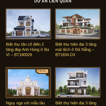
DỰ ÁN LIÊN QUAN
Biệt thự tân cổ điển 2
Biệt thự hiện đại 3 tầng
tầng đẹp Anh Hùng ở Ba
mái lệch ở Đà Nẵng –
Vì – BT180029
BT1834.D3
Biệt thự hiện đại 3 tầng
Nguy nga với mẫu lâu