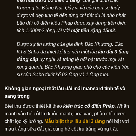
mái mansard cổ điển 3 tầng
của gia đình Bác
Khương tại Đồng Nai. Qúy vị và các bạn sẽ thấy
được vẻ đẹp tinh tế đến từng chi tiết dù là nhỏ nhất
.
Lâu đài cổ điển kiểu Pháp được xây dựng trên diện
tích 1.000m2 rộng rãi với
mặt tiền rộng 15m2
.
Được sự tin tưởng của gia đình Bác Khương. Các
KTS Sabo đã thiết kế tạo nên một tòa
lâu đài 3 tầng
đẳng cấp
uy nghi và tráng lệ nổi bật trước mọi vật
xung quanh. Bác Khương giao phó cho các kiến trúc
sư của Sabo thiết kế 02 tầng và 1 tầng tum.
Không gian ngoại thất lâu đài mái mansard tinh tế và
sang trọng
Biệt thự được thiết kế theo
kiến trúc cổ điển Pháp
. N
hấn
mạnh vào hệ cột trụ khỏe mạnh, hoa văn, phào chỉ được
chắt lọc kỹ lưỡng.
Mẫu biệt thự lâu đài 3 tầng
nổi bật với
màu trắng sữa đắt giá cùng hệ cột trụ trắng vững trãi.