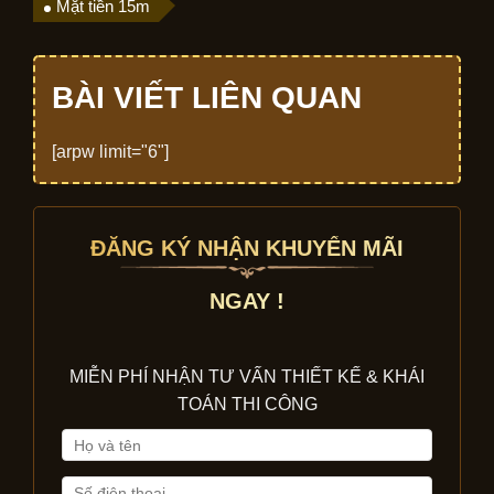
Mặt tiền 15m
BÀI VIẾT LIÊN QUAN
[arpw limit="6"]
ĐĂNG KÝ NHẬN KHUYẾN MÃI
NGAY !
MIỄN PHÍ NHẬN TƯ VẤN THIẾT KẾ & KHÁI
TOÁN THI CÔNG