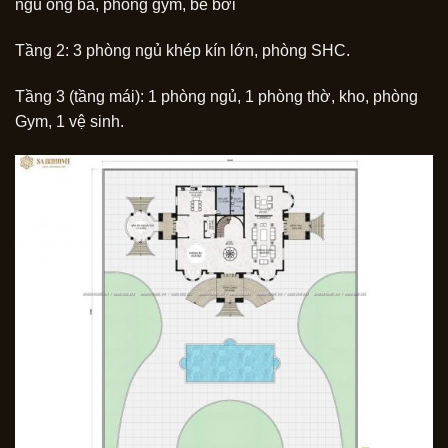
ngủ ông bà, phòng gym, bể bơi
Tầng 2: 3 phòng ngủ khép kín lớn, phòng SHC.
Tầng 3 (tầng mái): 1 phòng ngủ, 1 phòng thờ, kho, phòng
Gym, 1 vệ sinh.