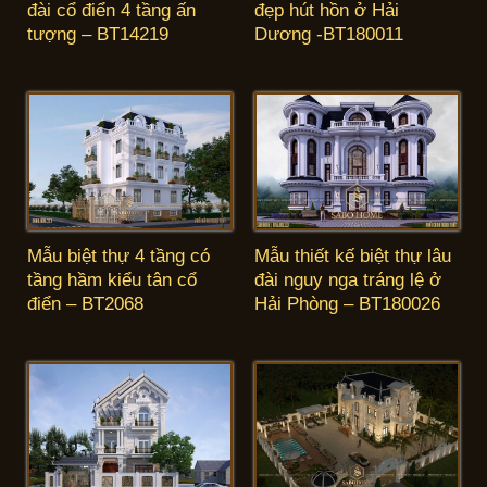
đẹp hút hồn ở Hải
đài cổ điển 4 tầng ấn
Dương -BT180011
tượng – BT14219
Mẫu biệt thự 4 tầng có
Mẫu thiết kế biệt thự lâu
tầng hầm kiểu tân cổ
đài nguy nga tráng lệ ở
điển – BT2068
Hải Phòng – BT180026