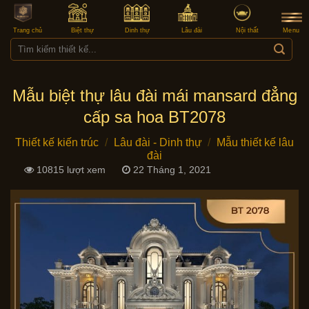
Skip
to
Trang chủ
Biệt thự
Dinh thự
Lâu đài
Nội thất
Menu
content
Tìm
kiếm:
Mẫu biệt thự lâu đài mái mansard đẳng
cấp sa hoa BT2078
Thiết kế kiến trúc
/
Lâu đài - Dinh thự
/
Mẫu thiết kế lâu
đài
10815 lượt xem
22 Tháng 1, 2021