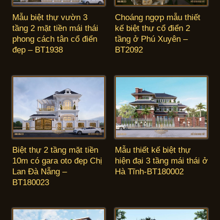
Mẫu biệt thự vườn 3
Choáng ngợp mẫu thiết
tầng 2 mặt tiền mái thái
kế biệt thự cổ điển 2
phong cách tân cổ điển
tầng ở Phú Xuyên –
đẹp – BT1938
BT2092
Biệt thự 2 tầng mặt tiền
Mẫu thiết kế biệt thự
10m có gara oto đẹp Chị
hiện đại 3 tầng mái thái ở
Lan Đà Nẵng –
Hà Tĩnh-BT180002
BT180023