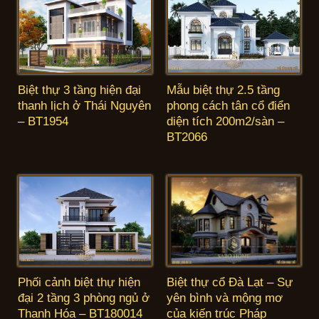
Biệt thự 3 tầng hiện đại
Mẫu biệt thự 2.5 tầng
thanh lịch ở Thái Nguyên
phong cách tân cổ điển
– BT1954
diện tích 200m2/sàn –
BT2066
Phối cảnh biệt thự hiện
Biệt thự cổ Đà Lạt – Sự
đại 2 tầng 3 phòng ngủ ở
yên bình và mộng mơ
Thanh Hóa – BT180014
của kiến trúc Pháp