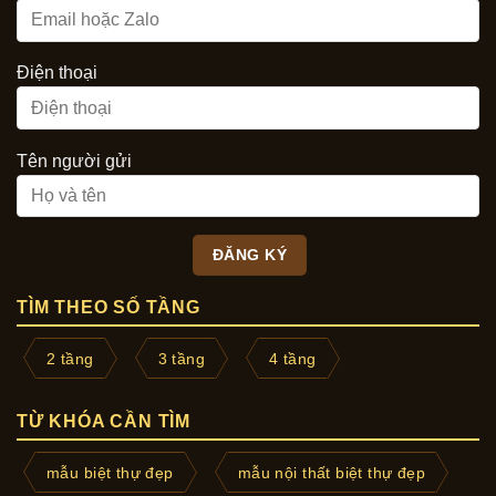
Điện thoại
Tên người gửi
TÌM THEO SỐ TẦNG
2 tầng
3 tầng
4 tầng
TỪ KHÓA CẦN TÌM
mẫu biệt thự đẹp
mẫu nội thất biệt thự đẹp