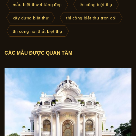
mẫu biệt thự 4 tầng đẹp
thi công biệt thự
xây dựng biệt thự
thi công biệt thự trọn gói
thi công nội thất biệt thự
CÁC MẪU ĐƯỢC QUAN TÂM