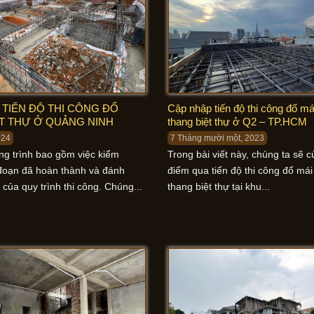
 TIẾN ĐỘ THI CÔNG ĐỔ
Cập nhập tiến độ thi công đổ má
T THỰ Ở QUẢNG NINH
thang biệt thự ở Q2 – TP.HCM
024
7 Tháng mười một, 2023
ng trình bao gồm việc kiểm
Trong bài viết này, chúng ta sẽ 
i đoạn đã hoàn thành và đánh
điểm qua tiến độ thi công đổ mái
 của quy trình thi công. Chúng...
thang biệt thự tại khu...