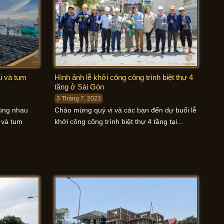
i và tum
Hình ảnh lễ khởi công công trình biệt thự 4
tầng ở Sài Gòn
3 Tháng 7, 2023
cùng nhau
Chào mừng quý vị và các bạn đến dự buổi lễ
 và tum
khởi công công trình biệt thự 4 tầng tại...