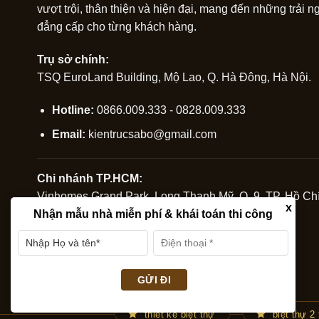
vượt trội, thân thiện và hiện đại, mang đến những trải ng
đẳng cấp cho từng khách hàng.
Trụ sở chính:
TSQ EuroLand Building, Mộ Lao, Q. Hà Đông, Hà Nội.
Hotline:
0866.009.333 - 0828.009.333
Email:
kientrucsabo@gmail.com
Chi nhánh TP.HCM:
Vinhomes Grand Park, Long Thạnh Mỹ, Q. 9, TP. Hồ Chí
x
Nhận mẫu nhà miễn phí & khái toán thi công
Hotline:
0914.675.888
thiết kế biệt thự
biệt thự 2