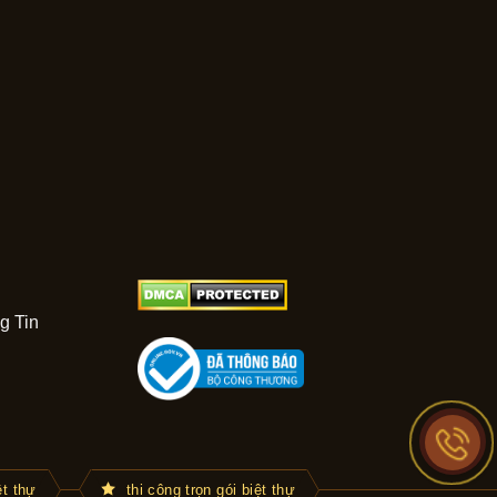
g Tin
̣t thự
thi công trọn gói biệt thự