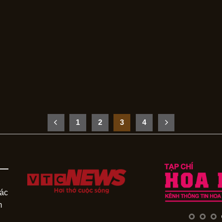
1
2
3
4
các
m