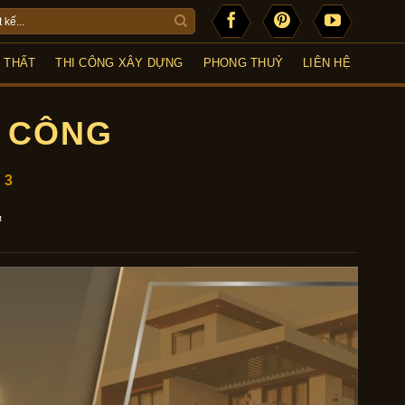
I THẤT
THI CÔNG XÂY DỰNG
PHONG THUỶ
LIÊN HỆ
I CÔNG
 3
™