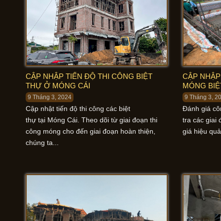
CẬP NHẬP TIẾN ĐỘ THI CÔNG BIỆT
CẬP NHẬP
THỰ Ở MÓNG CÁI
MÓNG BIỆ
9 Tháng 3, 2024
9 Tháng 3, 2
Cập nhật tiến độ thi công các biệt
Đánh giá cô
thự tại Móng Cái. Theo dõi từ giai đoạn thi
tra các gia
công móng cho đến giai đoạn hoàn thiện,
giá hiệu quả
chúng ta...