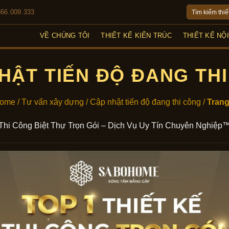
Tìm
866.009.333
kiếm:
VỀ CHÚNG TÔI
THIẾT KẾ KIẾN TRÚC
THIẾT KẾ NỘ
HẬT TIẾN ĐỘ ĐANG TH
ome
/
Tư vấn xây dựng
/
Cập nhật tiến độ đang thi công
/
Trang
Thi Công Biệt Thự Trọn Gói – Dịch Vụ Uy Tín Chuyên Nghiệp